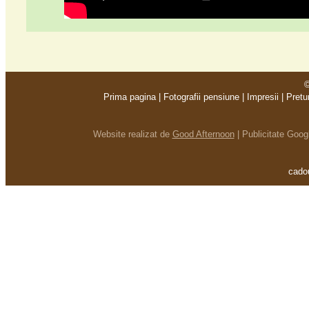
©
Prima pagina
|
Fotografii pensiune
|
Impresii
|
Pretu
Website realizat de
Good Afternoon
|
Publicitate Goo
cadou