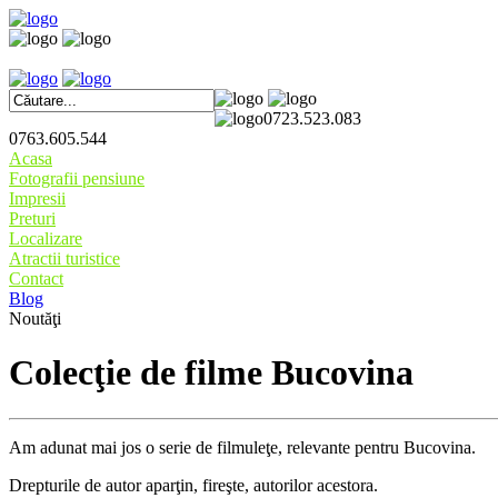
0723.523.083
0763.605.544
Acasa
Fotografii pensiune
Impresii
Preturi
Localizare
Atractii turistice
Contact
Blog
Noutăţi
Colecţie de filme Bucovina
Am adunat mai jos o serie de filmuleţe, relevante pentru Bucovina.
Drepturile de autor aparţin, fireşte, autorilor acestora.