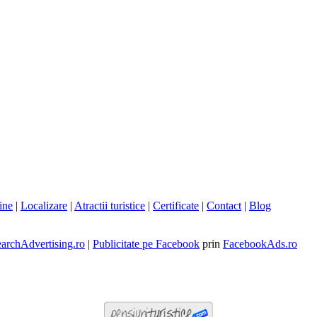
ine
|
Localizare
|
Atractii turistice
|
Certificate
|
Contact
|
Blog
archAdvertising.ro
|
Publicitate pe Facebook
prin
FacebookAds.ro