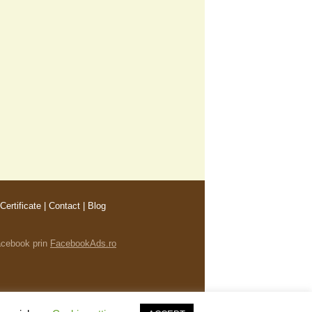
Certificate
|
Contact
|
Blog
Facebook
prin
FacebookAds.ro