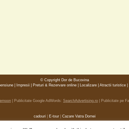
© Copyright
Dor de Bucovina
pensiune
|
Impresii
|
Preturi & Rezervare online
|
Localizare
|
Atractii turistice
|
ernoon
|
Publicitate Google AdWords
:
SearchAdvertising.ro
|
Publicitate pe 
cadouri
|
E-tour
|
Cazare Vatra Dornei