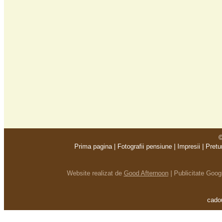
©
Prima pagina
|
Fotografii pensiune
|
Impresii
|
Pretu
Website realizat de
Good Afternoon
|
Publicitate Goo
cadou