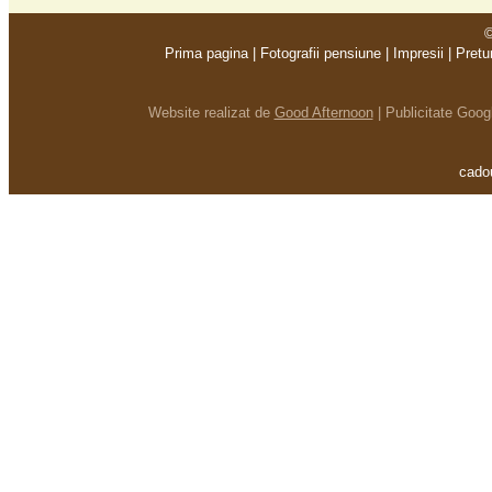
©
Prima pagina
|
Fotografii pensiune
|
Impresii
|
Pretu
Website realizat de
Good Afternoon
|
Publicitate Goo
cadou