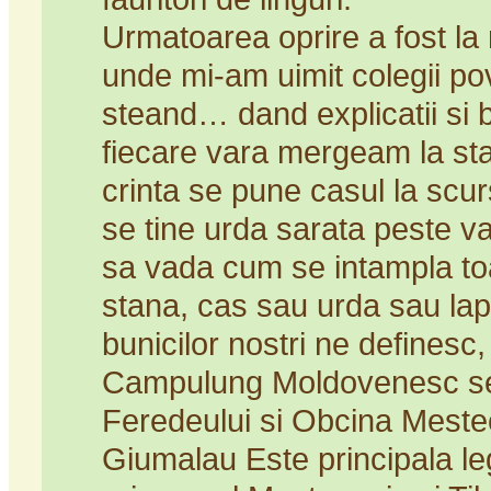
Urmatoarea oprire a fost la
unde mi-am uimit colegii pov
steand… dand explicatii si b
fiecare vara mergeam la stan
crinta se pune casul la scurs
se tine urda sarata peste v
sa vada cum se intampla toa
stana, cas sau urda sau lapte
bunicilor nostri ne defines
Campulung Moldovenesc se 
Feredeului si Obcina Mesteca
Giumalau Este principala le