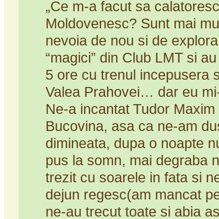
„Ce m-a facut sa calatoresc
Moldovenesc? Sunt mai multe
nevoia de nou si de explora
“magici” din Club LMT si au
5 ore cu trenul incepusera
Valea Prahovei… dar eu mi-
Ne-a incantat Tudor Maxim c
Bucovina, asa ca ne-am du
dimineata, dupa o noapte n
pus la somn, mai degraba n
trezit cu soarele in fata si
dejun regesc(am mancat pen
ne-au trecut toate si abia as