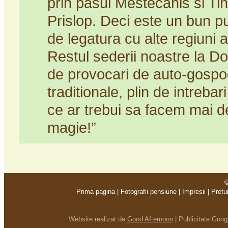
prin pasul Mestecanis si Ti
Prislop. Deci este un bun pu
de legatura cu alte regiuni ale
Restul sederii noastre la Dor
de provocari de auto-gospo
traditionale, plin de intreba
ce ar trebui sa facem mai d
magie!”
©
Prima pagina
|
Fotografii pensiune
|
Impresii
|
Pretu
Website realizat de
Good Afternoon
|
Publicitate Goo