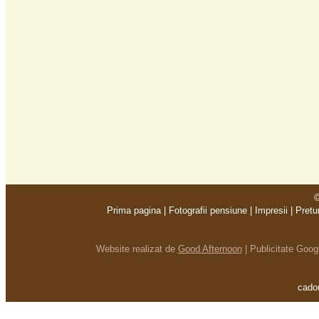
©
Prima pagina
|
Fotografii pensiune
|
Impresii
|
Pretu
Website realizat de
Good Afternoon
|
Publicitate Goo
cadou