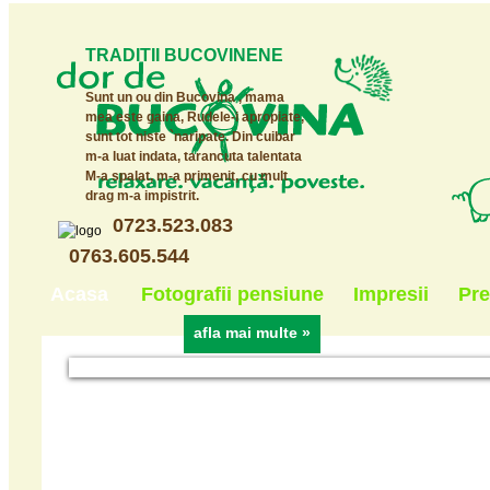
TRADITII BUCOVINENE
Sunt un ou din Bucovina , mama
mea este gaina, Rudele-i apropiate,
sunt tot niste `naripate. Din cuibar
m-a luat indata, tarancuta talentata
M-a spalat, m-a primenit, cu mult
drag m-a impistrit.
0723.523.083
0763.605.544
Acasa
Fotografii pensiune
Impresii
Pre
afla mai multe »