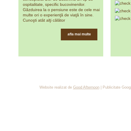
ospitalitate, specific bucovinenilor.
Găzduirea la o pensiune este de cele mai
multe ori o experienţă de viaţă în sine.
Cunoşti atât alţi călător
afla mai multe
Prima pagina
|
Fotografii pensiune
|
Impresii
|
Pretu
Website realizat de
Good Afternoon
|
Publicitate Goo
cadou