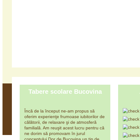
Tabere scolare Bucovina
Încă de la început ne-am propus să
oferim experienţe frumoase iubitorilor de
călătorii, de relaxare şi de atmosferă
familială. Am reuşit acest lucru pentru că
ne dorim să promovam în jurul
conceptului Dor de Bucovina un tip de